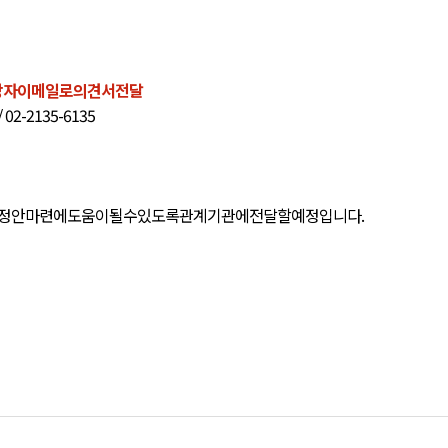
당자
이메일로
의견서
전달
/ 02-2135-6135
정안
마련에
도움이
될
수
있도록
관계기관에
전달할
예정입니다
.