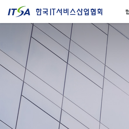
주메뉴 바로가기
컨텐츠 바로가기
인사말
IT서비스산업 경쟁력
설립목적/연혁
IT서비스 정