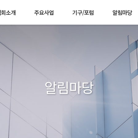
협회소개
주요사업
기구/포럼
알림마당
 강화
책기획협의회
임원현황
인재양성
조직도
공공부문발주자협의회
군장병 AI·SW 역량강화
찾아오시는길
공지사항
회원가입 안내
한국소프트웨어측
협회활동
회원사 소개
공동구매
발간자
IC
알림마당