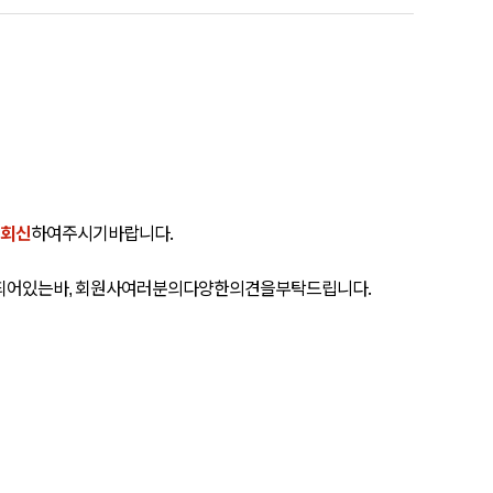
회신
하여
주시기
바랍니다
.
되어
있는바
회원사
여러분의
다양한
의견을
부탁드립니다
.
,