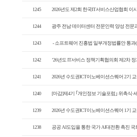
1245
2026년도 제2회 한국IT서비스산업협회 이사회
1244
광주 전남 데이터센터 전문인력 양성 전문과정 
1243
- 소프트웨어 진흥법 일부개정법률안 통과(예정
1242
’26년도 IT서비스 정책기획협의회 제2차 정기회
1241
2026년 수도권ICT이노베이션스퀘어 2기 교육생
1240
[마감]제4기 ｢개인정보 기술포럼｣ 위촉식·세
1239
2026년 수도권ICT이노베이션스퀘어 1기 교육생
1238
공공 AI도입을 통한 국가 AI대전환 촉진 국회 