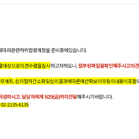
에
따라
관련
하위법령
개정을
준비
중에
있습니다
.
를
대상으로
의견수렴을
실시
하고자
하오니
첨부된
파일을
확인해주시고
의견
,
무
개최
심의
절차
간소화
및
심의결과에
따른
예산
확보
의무
등의
내용이
포함
,
작성하시고
담당자에게
금
까지
전달
해
주시기
바랍니다
,
5/29(
)
.
 02-2135-6135