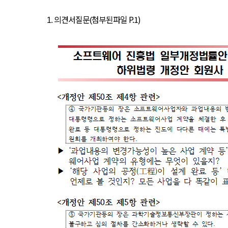
의견서
질문
첨부된
파일
P.1)
1.
(