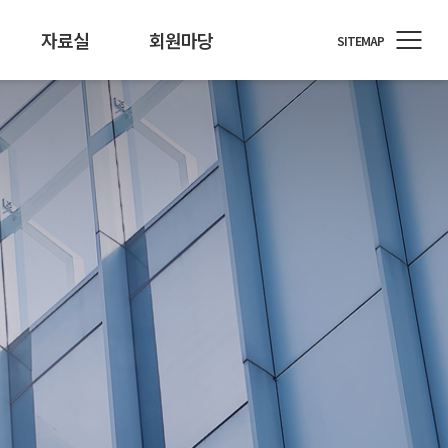
자료실
회원마당
SITEMAP
정원
료/행사자료
T소식
회원사 지원
개인정보 기술포럼
뉴스레터
통계/정책
회원사 소식