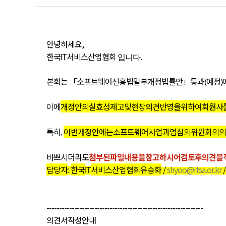
안녕하세요
,
한국
서비스산업협회
IT
입니다.
본회는 「소프트웨어
진흥법
일부개정법률안」통과
예정
(
)
이에
개정안의
실효성
제고
및
현장
의견
반영을
위하여
회원사
특히
이번
개정안에는
소프트웨어사업
과업심의위원회의
의
,
바쁘시더라도
첨부된
파일
내용을
참고하시어
검토
후
의견을
담당자
한국
서비스산업협회
유승화
/
shyoo@itsa.or.kr
/
:
IT
--------------------------------------------------------------
의견서
작성
안내