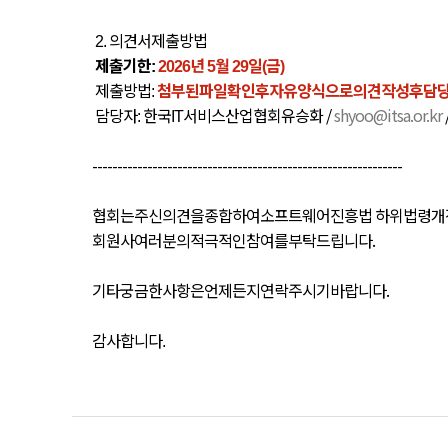
의견서
제출
방법
2.
제출
기한
년
월
일
금
:
2026
5
29
(
)
제출
방법
첨부된
파일
확인
후
자유양식으로
의견
작성
후
담
:
담당자
한국
서비스산업협회
유승화
/
shyoo@itsa.or.kr
:
IT
--------------------------------------------------------------
협회는
주신
의견을
종합하여
소프트웨어
진흥법
하위법령
개
회원사
여러분의
적극적인
참여를
부탁드립니다
.
기타
궁금한
사항은
언제든지
연락
주시기
바랍니다
.
감사합니다
.