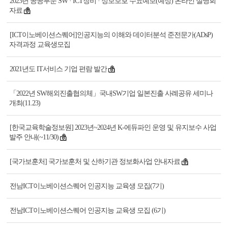
2023년 공공부문 SW · ICT장비 · 정보보호 수요예보(예정) 온라인 설명회
자료
[ICT이노베이션스퀘어]인공지능의 이해와 데이터분석 준전문가(ADsP)
자격과정 교육생모집
2021년도 IT서비스 기업 편람 발간
「2022년 SW해외진출협의체」국내SW기업 일본진출 사례공유 세미나
개최(11.23)
[한국교육학술정보원] 2023년~2024년 K-에듀파인 운영 및 유지보수 사업
발주 안내(~11/30)
[국가보훈처] 국가보훈처 및 산하기관 정보화사업 안내자료
전남ICT이노베이션스퀘어 인공지능 교육생 모집(7기)
전남ICT이노베이션스퀘어 인공지능 교육생 모집 (6기)