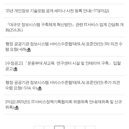
'25년 개인정보 기술포럼 공개 세미나 사전 등록 안내(~7/7)(마감)
『대규모 정보시스템 구축체계 혁신방안』관련 IT서비스 업계 간담회 개
최(25.6.26.)
행정·공공기관 정보시스템 서비스수준협약(SLA) 표준안(안) 3차 의견 수
렴 요청(~6/9)
[수정공고] 「운용부대 AI교육 ·연구센터 시설 및 인테리어 구축」 입찰
공고
행정·공공기관 정보시스템 서비스수준협약(SLA) 표준안(안) 추가 의견
수렴 요청(~5/14, 수)
[마감] 2025년도 IT서비스정책기획협의회 위원위촉 안내(재위촉 및 신규
위촉)