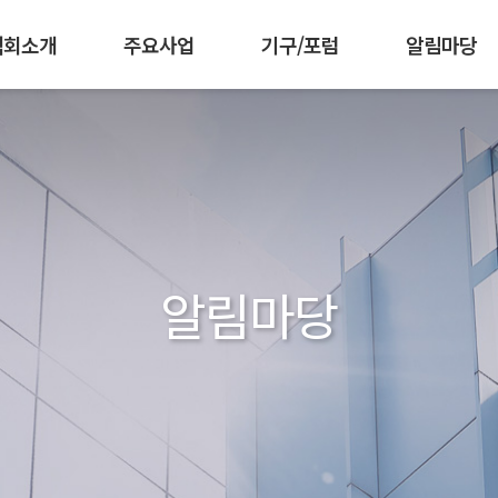
협회소개
주요사업
기구/포럼
알림마당
 강화
책기획협의회
임원현황
인재양성
조직도
공공부문발주자협의회
군장병 AI·SW 역량강화
찾아오시는길
공지사항
회원가입 안내
한국소프트웨어측
협회활동
회원사 소개
공동구매
발간자
IC
알림마당