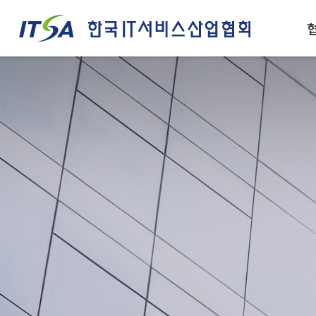
주메뉴 바로가기
컨텐츠 바로가기
인사말
IT서비스산업 경쟁력
설립목적/연혁
IT서비스 정