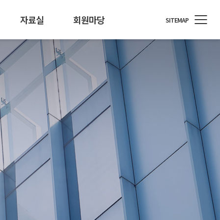
자료실
회원마당
SITEMAP
정원
료/행사자료
T소식
회원사 지원
개인정보 기술포럼
뉴스레터
통계/정책
회원사 소식