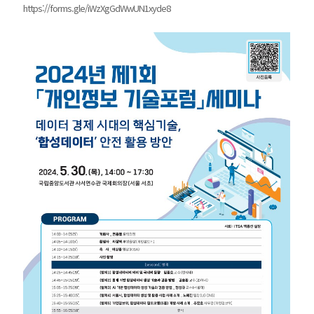
https://forms.gle/iWzXgGdWwUN1xyde8