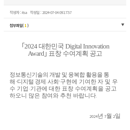
작성자 : itsa
작성일 : 2024-07-04 09:17:57
첨부파일(
1
)
｢
2024
대한민국
Digital Innovation
Award
｣
표창 수여계획 공고
정보통신기술의 개발 및 융복합 활용을 통
해
디지털 경제
사회
구현에 기여한 자 및 우
‘
·
’
수 기업
기관에 대한 표창 수여계획을 공고
·
하오니 많은 참여와 추천 바랍니다
.
년
월
일
2024
7
2