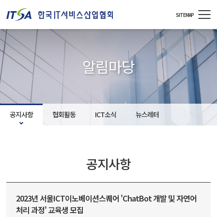
주메뉴 바로가기
컨텐츠 바로가기
SITEMAP
알림마당
공지사항
협회활동
ICT소식
뉴스레터
공지사항
2023년 서울ICT이노베이션스퀘어 'ChatBot 개발 및 자연어
처리 과정' 교육생 모집