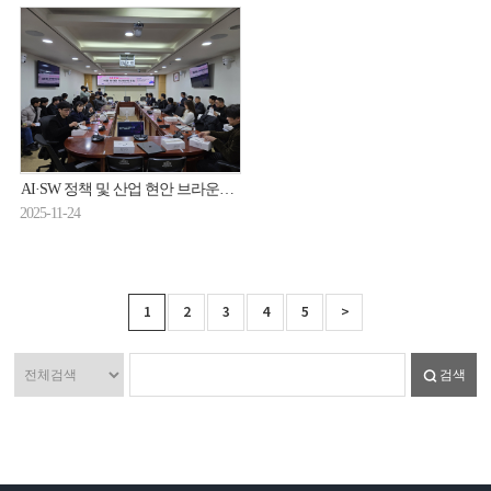
AI·SW 정책 및 산업 현안 브라운백 포럼 개최(25.11.19.)
2025-11-24
1
2
3
4
5
>
검색