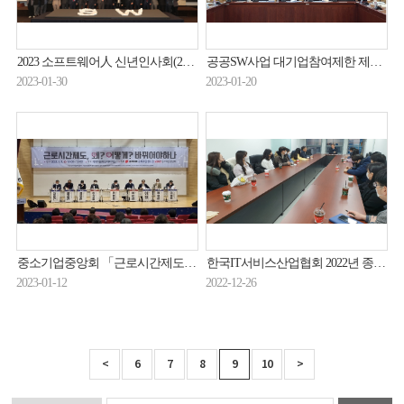
2023 소프트웨어人 신년인사회(23.01.27.)
공공SW사업 대기업참여제한 제도 정책 토론회(23.01.18.)
2023-01-30
2023-01-20
중소기업중앙회 「근로시간제도, 왜? 어떻게? 바뀌어야하나」토론회(23.01.09.)
한국IT서비스산업협회 2022년 종무식 개최(22.12.19.)
2023-01-12
2022-12-26
<
6
7
8
9
10
>