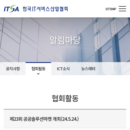
주메뉴 바로가기
컨텐츠 바로가기
SITEMAP
알림마당
공지사항
협회활동
ICT소식
뉴스레터
협회활동
제23회 공공솔루션마켓 개최(24.5.24.)