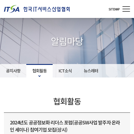
주메뉴 바로가기
컨텐츠 바로가기
SITEMAP
알림마당
공지사항
협회활동
ICT소식
뉴스레터
협회활동
2024년도 공공정보화 리더스 포럼(공공SW사업 발주자 온라
인 세미나) 참여기업 모집(상시)