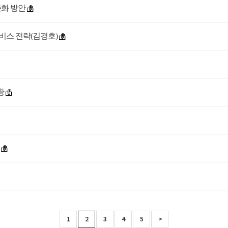
준화 방안
서비스 전략(김경호)
황
1
2
3
4
5
>