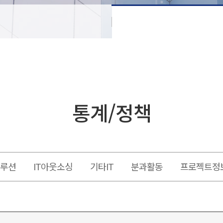
통계/정책
솔루션
IT아웃소싱
기타IT
분과활동
프로젝트정