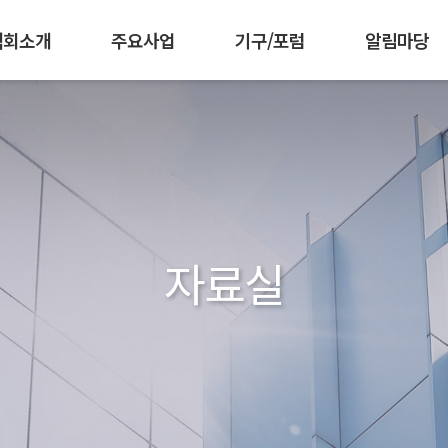
협회소개
주요사업
기구/포럼
알림마당
 강화
책기획협의회
임원현황
인재양성
조직도
공공부문발주자협의회
군장병 AI·SW 역량강화
찾아오시는길
공지사항
회원가입 안내
한국소프트웨어측
협회활동
회원사 소개
공동구매
발간자
IC
자료실