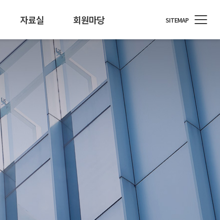
자료실
회원마당
SITEMAP
정원
료/행사자료
T소식
회원사 지원
개인정보 기술포럼
뉴스레터
통계/정책
회원사 소식