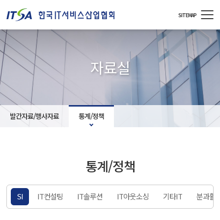
주메뉴 바로가기
컨텐츠 바로가기
SITEMAP
자료실
발간자료/행사자료
통계/정책
통계/정책
책
SI
IT컨설팅
IT솔루션
IT아웃소싱
기타IT
분과활