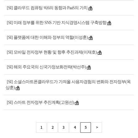
[SI] 클라우드 컴퓨팅 빅6의 동향과 PaaS의 가치
[SI] 미래 정부를 위한 SNS 기반 지식경영시스템 구축방향
[SI] 플랫폼에 대한 이해와 정부의 역할(이성훈)
[SI] 모바일 전자정부 현황 및 향후 추진과제(이재호)
[SI] 해외 주요국의 신국가정보화전략(박선주)
[SI] 소셜스마트폰클라우드가 가져올 사용자경험의 변화와 전자정부(옥
상훈)
[SI] 스마트 전자정부 추진계획(고원선)
1
2
3
4
5
>