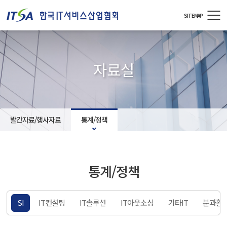
주메뉴 바로가기
컨텐츠 바로가기
SITEMAP
자료실
발간자료/행사자료
통계/정책
통계/정책
책
SI
IT컨설팅
IT솔루션
IT아웃소싱
기타IT
분과활