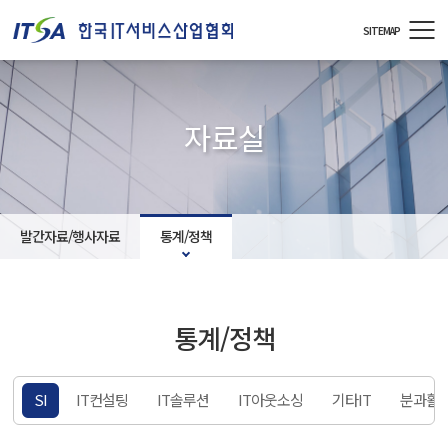
주메뉴 바로가기
컨텐츠 바로가기
SITEMAP
자료실
발간자료/행사자료
통계/정책
통계/정책
책
SI
IT컨설팅
IT솔루션
IT아웃소싱
기타IT
분과활