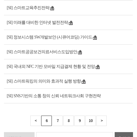
[SI] 스마트교육추진전략
[SI] 미래를 대비한 인터넷 발전전략
[SI] 정보시스템 SW개발보안 (시큐어코딩) 가이드
[SI] 스마트공공보건의료서비스도입방안
[SI] 국내외 NFC 기반 모바일 지급결제 현황 및 전망
[SI] 스마트워킹의 의미와 효과적 실행 방향
[SI] SNS기반의 소통 창의 신뢰 네트워크사회 구현전략
<
6
7
8
9
10
>