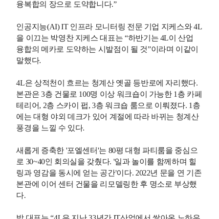
융복합의 장으로 도약합니다.”
인공지능(AI) IT 인프라 모니터링 전문 기업 지케스와 4L
을 이끄는 박영찬 지케스 대표는 “하반기는 4L이 산업
융합의 메카로 도약하는 시발점이 될 것”이라며 이같이
말했다.
4L은 상적천이 흐르는 청계산 옛골 등반로에 자리했다.
본관은 3층 건물로 100명 이상 워크숍이 가능한 1층 카페
테리어, 2층 스카이 펍, 3층 워크숍 룸으로 이뤄졌다. 1층
에는 대형 야외 데크가 있어 계절에 따라 바뀌는 청계산
풍경을 느낄 수 있다.
새롭게 증축한 '포엘센터'는 80평 대형 파티룸을 중심으
로 30~40인 회의실을 갖췄다. '일과 놀이를 함께하며 힐
링과 영감을 동시에 얻는 공간'이다. 2022년 문을 연 기존
본관에 이어 센터 건물을 리모델링한 후 명소로 부상했
다.
박 대표는 “4L은 지난 33년간 IT산업에서 쌓아온 노하우