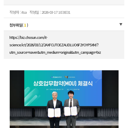
작성자 : itsa
작성일 : 2026-03-17 10:38:31
첨부파일(
1
)
https://biz.chosun.com/it-
science/ict/2026/03/12/2AXFCUTOEZAUDLUO6F2YOYP5XM/?
utm_source=naver&utm_medium=original&utm_campaign=biz