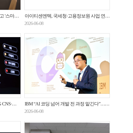
 구현 가속화
아이티센엔텍, 국세청·고용정보원 사업 연이어 수주…총 636억원 규모
2026-06-08
는 AX 시대
IBM “AI 코딩 넘어 개발 전 과정 맡긴다”…‘밥’ 솔루션 국내 공개
2026-06-08