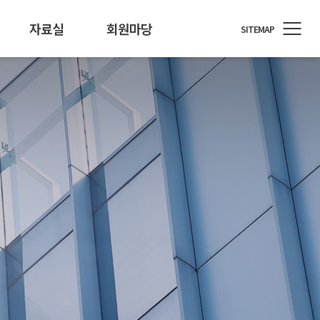
자료실
회원마당
SITEMAP
정원
료/행사자료
T소식
회원사 지원
개인정보 기술포럼
뉴스레터
통계/정책
회원사 소식