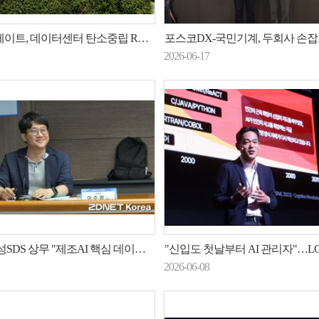
트, 데이터센터 탄소중립 R&D 참여
포스코DX-국민기계, 두회사 손잡고 '스마트 제철소'
2026-06-17
S 상무 "제조AI 핵심 데이터는 시계열"
"신입도 첫날부터 AI 관리자"…LG CNS·오픈AI가 말하
2026-06-08