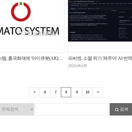
에 '아이큐봇(AIQBot)' 공급…“넥스트 코어 프로젝트 참여”
피씨엔, 소멸 위기 '제주어' AI 번역 모델 개발…오픈소
2026-06-08
<
6
7
8
9
10
>
검색