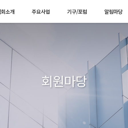
협회소개
주요사업
기구/포럼
알림마당
 강화
책기획협의회
임원현황
인재양성
조직도
공공부문발주자협의회
군장병 AI·SW 역량강화
찾아오시는길
공지사항
회원가입 안내
한국소프트웨어측
협회활동
회원사 소개
공동구매
발간자
IC
회원마당