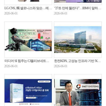
LG CNS, 獨 셀로니스와 맞손…에이전틱 AI 기반 프로세스 혁신
“27초 만에 뚫린다”…IBM이 말하는 에이전틱 AI 시대 ‘자율 보안’
2026-06-01
2026-06-01
미디어 SI 힘주는 CJ올리브네트웍스…AI조직 결집
한전KDN, 고성능 인프라 기반 'KDN GPT' 서비스 본격화
2026-06-01
2026-06-01