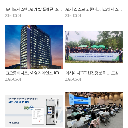
토마토시스템, AI 개발 플랫폼 조달청 등록...AI로 UI 자동 생성
AI가 스스로 고친다...에스넷시스템 '셀프 힐링'
2026-06-01
2026-06-01
코오롱베니트, AI 얼라이언스 100개사 돌파… AX 패키지 사업 확장
아시아나IDT-한진정보통신, 도심 생태계 회복 맞손
2026-06-01
2026-06-01