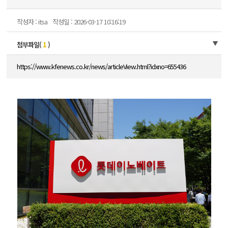
작성자 : itsa
작성일 : 2026-03-17 10:16:19
첨부파일(
1
)
https://www.kfenews.co.kr/news/articleView.html?idxno=655436