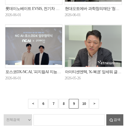
롯데이노베이트 EVSIS, 전기차 충전기 ‘지능정보 제품 검증’ 취득…공공사업 추진 속도
현대오토에버·과학창의재단 '청소년 로보틱스 챌린지' 개시
2026-06-01
2026-06-01
포스코DX-NC AI, '피지컬AI 지능화' 기술 공동 개발
아이티센엔텍, 'K-복권' 앞세워 글로벌 영토 확장
2026-06-01
2026-05-26
<
6
7
8
9
10
>
검색