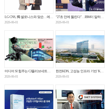
LG CNS, 獨 셀로니스와 맞손…에이전틱 AI 기반 프로세스 혁신
“27초 만에 뚫린다”…IBM이 말하는 에이전틱 AI 시대 ‘자율 보안’
2026-06-01
2026-06-01
미디어 SI 힘주는 CJ올리브네트웍스…AI조직 결집
한전KDN, 고성능 인프라 기반 'KDN GPT' 서비스 본격화
2026-06-01
2026-06-01