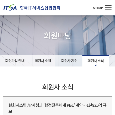
주메뉴 바로가기
컨텐츠 바로가기
SITEMAP
회원마당
회원가입 안내
회원사 소개
회원사 지원
회원사 소식
회원사 소식
한화시스템, 방사청과 '함정전투체계 PBL' 계약…1천825억 규
모