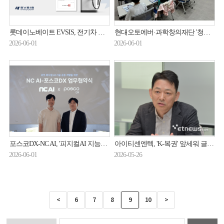
롯데이노베이트 EVSIS, 전기차 충전기 ‘지능정보 제품 검증’ 취득…공공사업 추진 속도
현대오토에버·과학창의재단 '청소년 로보틱스 챌린지' 개시
2026-06-01
2026-06-01
포스코DX-NC AI, '피지컬AI 지능화' 기술 공동 개발
아이티센엔텍, 'K-복권' 앞세워 글로벌 영토 확장
2026-06-01
2026-05-26
<
6
7
8
9
10
>