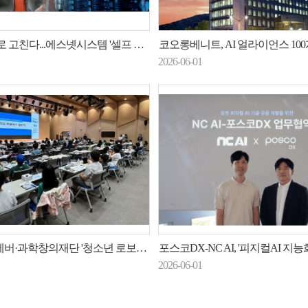
 고친다...에스넷시스템 '셀프 힐링'
코오롱베니트, AI 얼라이언스 100개사 돌파… AX 패키
2026-06-01
학창의재단 '청소년 로보틱스 챌린지' 개시
포스코DX-NC AI, '피지컬AI 지능화' 기술
2026-06-01