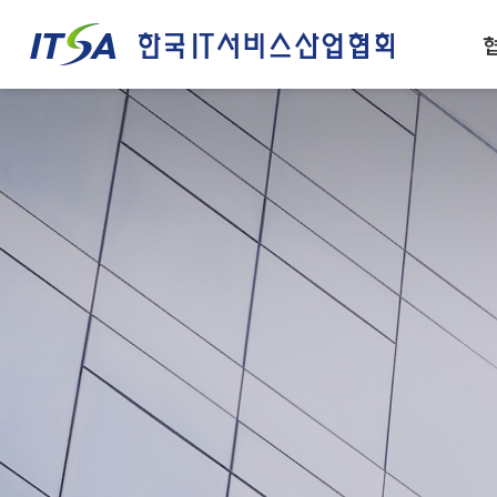
주메뉴 바로가기
컨텐츠 바로가기
인사말
IT서비스산업 경쟁력
설립목적/연혁
IT서비스 정