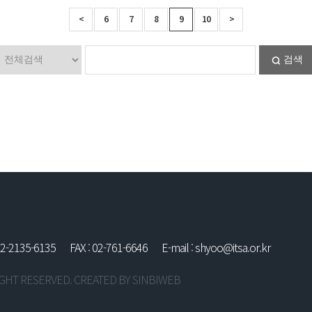
<
6
7
8
9
10
>
검색
02-2135-6135
FAX : 02-761-6646
E-mail : shyoo@itsa.or.kr
 RIGHT RESERVED. CREATED BY
SINBIWEB