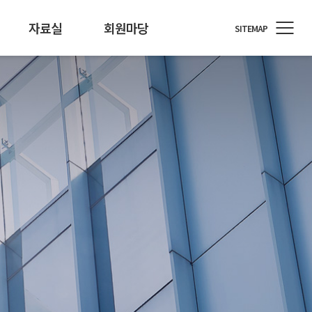
자료실
회원마당
SITEMAP
정원
료/행사자료
T소식
회원사 지원
개인정보 기술포럼
뉴스레터
통계/정책
회원사 소식