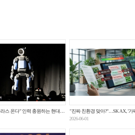
라스 온다” 인력 충원하는 현대오토에버
"진짜 친환경 맞아?"…SK AX, '가짜 광고' 잡는
2026-06-01