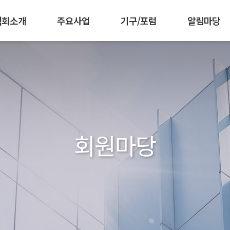
협회소개
주요사업
기구/포럼
알림마당
 강화
책기획협의회
임원현황
인재양성
조직도
공공부문발주자협의회
군장병 AI·SW 역량강화
찾아오시는길
공지사항
회원가입 안내
한국소프트웨어측
협회활동
회원사 소개
공동구매
발간자
IC
회원마당