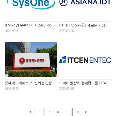
[ESG경영 우수사례]시스원, 국산 NPU 기반 '저전력 AX' 시장 정조준…ESG 경영 가속화
[IT리더 열전-SI⑧] '새로운 기장' 아시아나IDT 윤찬의 "대외 AX사업 확장"
2026-05-26
2026-05-26
롯데이노베이트, AI 신뢰성 인증 확대…로봇 서비스 사업 힘 싣는다
아이티센엔텍, 현대百그룹 'H.Point 앱 리뉴얼' 사업 수주
2026-05-26
2026-05-18
<
6
7
8
9
10
>