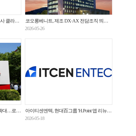
전환 사례 발표
코오롱베니트, 제조 DX·AX 전담조직 띄웠다…외부 고객 확보 속도전
2026-05-26
사업 힘 싣는다
아이티센엔텍, 현대百그룹 'H.Point 앱 리뉴얼' 사업 수주
2026-05-18