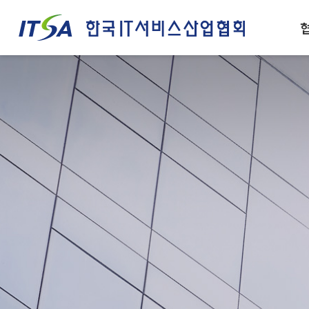
주메뉴 바로가기
컨텐츠 바로가기
인사말
IT서비스산업 경쟁력
설립목적/연혁
IT서비스 정