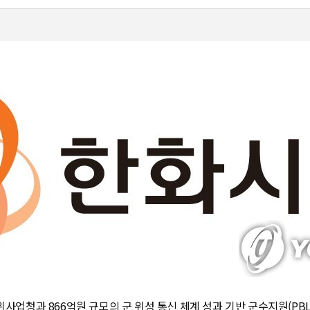
사업청과 866억원 규모의 군 위성 통신 체계 성과 기반 군수지원(PBL