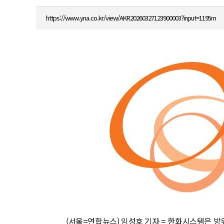
https://www.yna.co.kr/view/AKR20260327123900003?input=1195m
(서울=연합뉴스) 임성호 기자 = 한화시스템은 방위