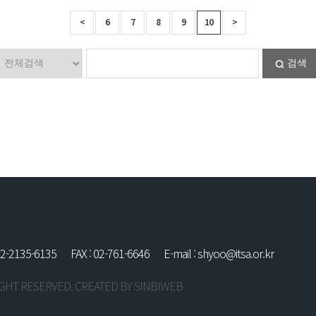
<
6
7
8
9
10
>
검색
02-2135-6135
FAX : 02-761-6646
E-mail : shyoo@itsa.or.kr
 RIGHT RESERVED. CREATED BY
SINBIWEB