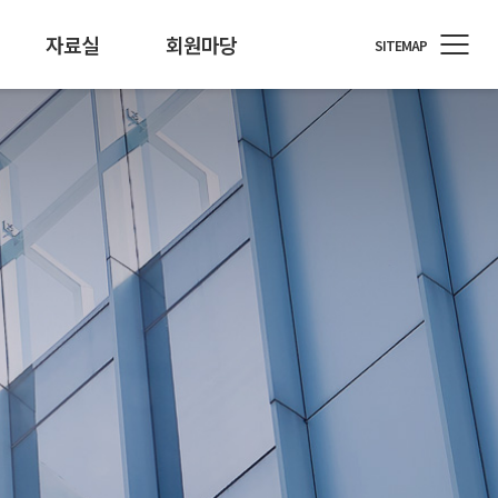
자료실
회원마당
SITEMAP
정원
료/행사자료
T소식
회원사 지원
개인정보 기술포럼
뉴스레터
통계/정책
회원사 소식