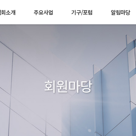
협회소개
주요사업
기구/포럼
알림마당
 강화
책기획협의회
임원현황
인재양성
조직도
공공부문발주자협의회
군장병 AI·SW 역량강화
찾아오시는길
공지사항
회원가입 안내
한국소프트웨어측
협회활동
회원사 소개
공동구매
발간자
IC
회원마당