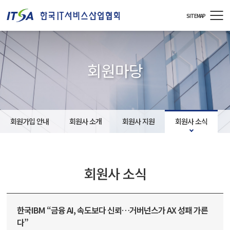
주메뉴 바로가기
컨텐츠 바로가기
SITEMAP
회원마당
회원가입 안내
회원사 소개
회원사 지원
회원사 소식
회원사 소식
한국IBM “금융 AI, 속도보다 신뢰…거버넌스가 AX 성패 가른
다”