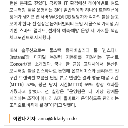
현실 문제도 짚었다. 금융권 IT 환경에선 레이어별로 별도
모니터링 툴을 운영하는 것이 일반적이라 하나의 트랜잭션에
장애가 생기면 웹 서버·WAS·EAI·DB 담당자가 각자의 툴을 들고
모여야 한다. 선 실장은 옵저버빌리티 도입 시 풀스택 가시성, AI
기반 스마트 얼러트, 선제적 예측·예방 운영 세 가지를 핵심
체크포인트로 제시했다.
IBM 솔루션으로는 풀스택 옵저버빌리티 툴 '인스타나
(Instana)'와 디지털 복원력 자동화를 지원하는 '콘서트
(Concert)'를 소개했다. 국내 한 금융 고객사에서 분산된
모니터링 툴을 인스타나로 통합해 온프레미스와 클라우드 전
구간 트랜잭션 흐름을 단일 뷰로 연결한 결과 평균 대응 시간
(MTTR) 52%, 평균 탐지 시간(MTTD) 69% 향상 효과를
거뒀다고 밝혔다. 선 실장은 "운영팀은 더 이상 장애를
처리하는 조직이 아니라 AI가 올바르게 운영하도록 관리하는
조직으로 바뀌게 될 것"이라고 말했다.
이안나 기자
anna@ddaily.co.kr