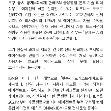
도구 동시 공개=
최석재 한국IBM 금융영업 본부 기술 리더
상무는 에이전틱 AI를 신뢰할 수 있는 비즈니스 도구로
전환하기 위한 조건을 짚었다. 가트너는 2028년까지 전체
비즈니스 의사결정의 15%가 AI 에이전트로 자율 수행될
것으로 전망하지만 현재 금융 섹터에서 AI를 프로덕션에
전방위 적용한 비율은 8%에 그친다. 최 상무는 "문제는 AI의
역량이 아니라 운영 준비 수준"이라고 말했다.
그가 현실적 과제로 지목한 건 에이전트 난립이다. 부서별로
에이전트를 만들기 시작하면 수십, 수백 개로 불어나고
사용자는 필요한 에이전트를 찾지 못해 활용이
흐지부지된다는 것이다.
IBM은 이에 대한 해법으로 '왓슨x 오케스트레이트'를
제시했다. 단일 창구에서 사용자 의도를 파악해 적절한
에이전트로 라우팅하고 에이전트 간 워크플로 설계부터 모델
게이트웨이·MCP 연결까지 한 플랫폼에서 처리한다. IBM은
2023년부터 이 플랫폼으로 사내 에이전트를 누적 구축해 현재
통합 에이전트 '애스크 IBM(Ask IBM)'으로 전사 운영 중이다.