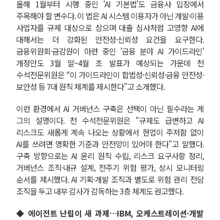
올해 1월부터 시행 중인 'AI 기본법'도 금융사 입장에서
주목해야 할 변수다. 이 법은 AI 시스템 이용자가 아닌 개발·이용
사업자를 규제 대상으로 삼으며 대출 심사처럼 고영향 AI에
대해서는 더 강화된 안전성·신뢰성 요건을 요구한다.
금융위원회·금감원이 마련 중인 '금융 분야 AI 가이드라인'
개정안도 3월 말~4월 초 발표가 예상되는 가운데 천
수석전문위원은 “이 가이드라인이 합법성·신뢰성·금융 안전성·
보안성 등 7대 원칙 체계를 제시한다”고 소개했다.
이런 환경에서 AI 거버넌스 구축은 선택이 아닌 필수라는 게
그의 설명이다. 천 수석전문위원은 "규제도 급변하고 AI
리스크도 새롭게 계속 나오는 상황에서 현업이 주저함 없이
AI를 쓰려면 명확한 기준과 안전망이 있어야 한다"고 말했다.
구축 방향으로는 AI 윤리 원칙 수립, 리스크 요구사항 정리,
거버넌스 조직·내규 설계, 전주기 위험 평가, 상시 모니터링
순서를 제시했다. AI 기획·개발 조직과 별도로 위험 관리 전담
조직을 두고 내부 감사가 감독하는 3층 체계도 권고했다.
◆ 에이전트 난립이 새 과제…IBM, 오케스트레이션·개발