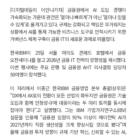
[디지털데일리 이안나기자] 금융권에서 AI 도입 경쟁이
가속화되는 가운데 관건은 '얼마나 빠르게'가 아닌 '얼마나 믿을
수 있게'로 옮겨가고 있다. 규제는 강화되고 책임은 무거워지는
상황에서 AI를 통제 가능한 비즈니스 도구로 안착시키기 위한
거버넌스 체계 구축이 금융 IT의 새로운 과제로 떠올랐다.
한국IBM이 25일 서울 여의도 콘래드 호텔에서 금융
오찬세미나를 열고 2026년 금융 IT 전략의 방향성을 제시했다.
이번 행사에는 주요 은행 및 금융권 AI·IT 의사결정 담당자
50여명이 참석했다.
이 자리에서 이종근 한국IBM 금융영업 본부 총괄(상무)은
"DX에서 AX로의 전환이 모든 산업의 화두지만 금융권은 기술
도입과 함께 안정성·규제 대응이라는 두 마리 토끼를 동시에
잡아야 한다"고 설명했다. 그는 IBM 기업가치연구소(IBV)
설문을 인용해 "금융권 임원의 91% 이상이 에이전틱 AI가
2027년까지 직원 생산성을 크게 향상시킬 것으로 봤다"며
올해 금융권 투자 방향이 규제 기반 혁신, 신뢰할 수 있는 AI,