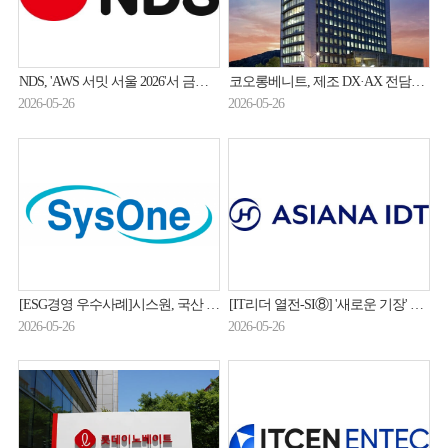
NDS, 'AWS 서밋 서울 2026'서 금융사 클라우드 전환 사례 발표
코오롱베니트, 제조 DX·AX 전담조직 띄웠다…외부 고객 확보 속도전
2026-05-26
2026-05-26
[ESG경영 우수사례]시스원, 국산 NPU 기반 '저전력 AX' 시장 정조준…ESG 경영 가속화
[IT리더 열전-SI⑧] '새로운 기장' 아시아나IDT 윤찬의 "대외 AX사업 확장"
2026-05-26
2026-05-26