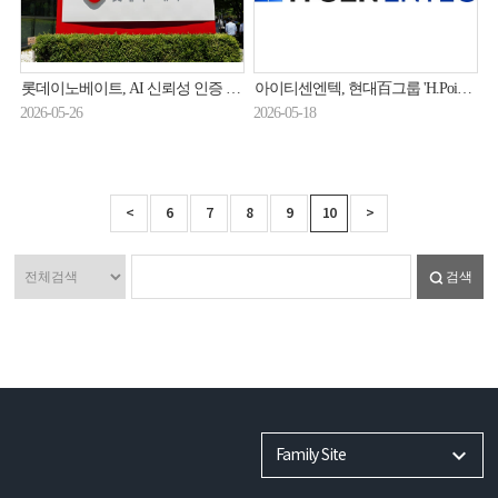
롯데이노베이트, AI 신뢰성 인증 확대…로봇 서비스 사업 힘 싣는다
아이티센엔텍, 현대百그룹 'H.Point 앱 리뉴얼' 사업 수주
2026-05-26
2026-05-18
<
6
7
8
9
10
>
검색
Family Site