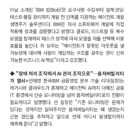
이날 소개된 'IBM 밥(Bob)'은 요구사항 수집부터 설계·코딩·
테스트·품질 관리까지 개발 전 단계를 지원하는 에이전트 개발
생명주기 솔루션이다. IBM은 자사 소프트웨어 개발에 직접
적용해 성과를 검증했다고 밝혔다. 클로드, 미스트랄 등 복수
모델을 탑재하되 태스크 성격에 따라 모델을 자율 선택해 비용
효율을 높인다. 최 상무는 "에이전트가 잘못된 아웃풋을 낼
가능성에 대비해 사람이 개입하는 구조를 갖추는 것이 신뢰
가능한 비즈니스 AI 핵심"이라고 강조했다.
◆ "장애 처리 조직에서 AI 관리 조직으로"…옵저버빌리티
가 열쇠=
선애영 한국IBM 금융영업 본부 기술 리더(실장)는
레거시와 클라우드가 혼재하고 에이전틱 AI까지 더해진 금융
IT 환경에서 단순 모니터링을 넘어 옵저버빌리티로의 전환이
필요하다고 설명했다. 선 실장은 "기존 모니터링은 문제가
있다는 것까지만 알려주지만 옵저버빌리티는 왜 생겼는지
근본 원인을 추적하고 앞으로 언제 어디서 발생할지까지
예측해 준다"고 말했다.