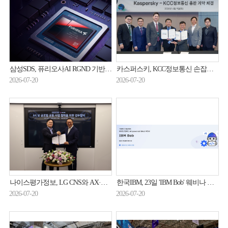
삼성SDS, 퓨리오사AI RGND 기반 NPUaaS 출시
카스퍼스키, KCC정보통신 손잡고 ‘OT 보안’ 정조준
2026-07-20
2026-07-20
나이스평가정보, LG CNS와 AX·글로벌 사업 맞손
한국IBM, 23일 'IBM Bob' 웨비나 개최…"기획부터 배포까지 AI가 지원"
2026-07-20
2026-07-20