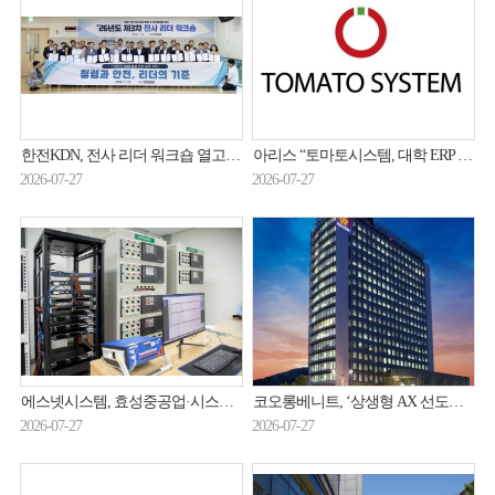
한전KDN, 전사 리더 워크숍 열고 신사업·현안 해결 방안 논의
아리스 “토마토시스템, 대학 ERP 슈퍼사이클 수혜…2026년 매출 320억원·흑자전환 전망”
2026-07-27
2026-07-27
에스넷시스템, 효성중공업·시스코와 디지털 변전소 기술 검증
코오롱베니트, ‘상생형 AX 선도모델 구축지원사업’ 주관기관 선정
2026-07-27
2026-07-27