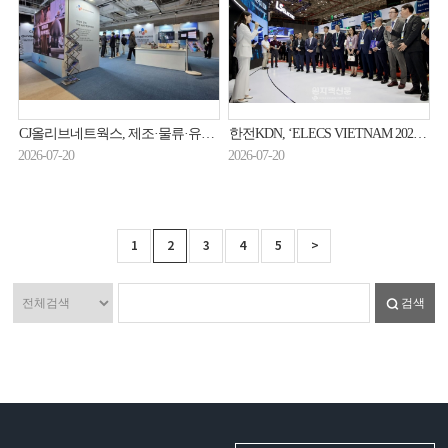
CJ올리브네트웍스, 제조·물류·유통 전 산업 AI 전환 돕는다
한전KDN, ‘ELECS VIETNAM 2026’서 ‘K-에너지ICT’ 인기
2026-07-20
2026-07-20
1
2
3
4
5
>
검색