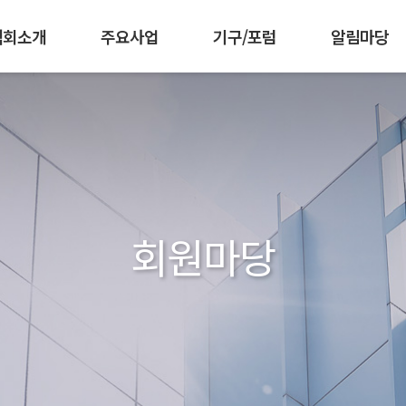
협회소개
주요사업
기구/포럼
알림마당
 강화
책기획협의회
임원현황
인재양성
조직도
공공부문발주자협의회
군장병 AI·SW 역량강화
찾아오시는길
공지사항
회원가입 안내
한국소프트웨어측
협회활동
회원사 소개
공동구매
발간자
IC
회원마당