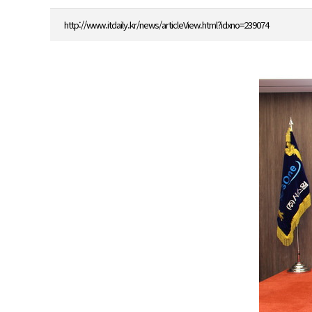
http://www.itdaily.kr/news/articleView.html?idxno=239074