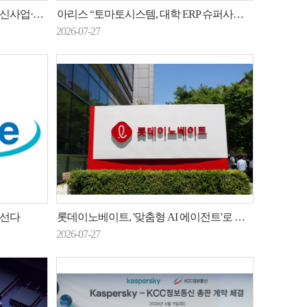
결 방안 논의
아리스 “토마토시스템, 대학 ERP 슈퍼사이클 수혜…2026년 매출 320억원·흑자전환 전망”
2026-07-27
나선다
롯데이노베이트, '맞춤형 AI 에이전트'로 롯데 AX 이끈다
2026-07-27