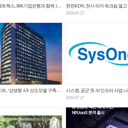
스, IBK기업은행과 함께 100억 상생펀드
한전KDN, 전사 리더 워크숍 열고 신사업·현안 해
2026-07-27
상생형 AX 선도모델 구축지원사업’ 주관기관 선정
시스원, 공군 첫 AI 인프라 사업 
2026-07-27