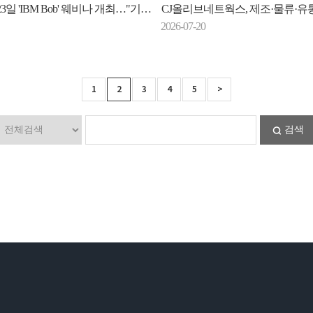
'IBM Bob' 웨비나 개최…"기획부터 배포까지 AI가 지원"
CJ올리브네트웍스, 제조·물류·유통 전 산업 AI 
2026-07-20
1
2
3
4
5
>
검색