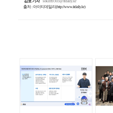
김호 기자
sokim9303@itdaily.kr
출처 : 아이티데일리(http://www.itdaily.kr)