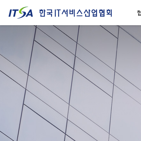
주메뉴 바로가기
컨텐츠 바로가기
인사말
IT서비스산업 경쟁력
설립목적/연혁
IT서비스 정