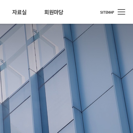
자료실
회원마당
SITEMAP
정원
료/행사자료
T소식
회원사 지원
개인정보 기술포럼
뉴스레터
통계/정책
회원사 소식