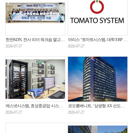
한전KDN, 전사 리더 워크숍 열고 신사업·현안 해결 방안 논의
아리스 “토마토시스템, 대학 ERP 슈퍼사이클 수혜…2026년 매출 320억원·흑자전환 전망”
2026-07-27
2026-07-27
에스넷시스템, 효성중공업·시스코와 디지털 변전소 기술 검증
코오롱베니트, ‘상생형 AX 선도모델 구축지원사업’ 주관기관 선정
2026-07-27
2026-07-27