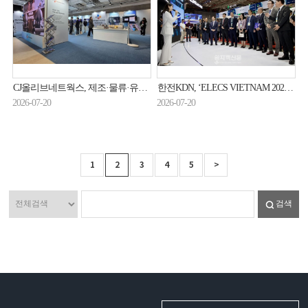
CJ올리브네트웍스, 제조·물류·유통 전 산업 AI 전환 돕는다
한전KDN, ‘ELECS VIETNAM 2026’서 ‘K-에너지ICT’ 인기
2026-07-20
2026-07-20
1
2
3
4
5
>
검색