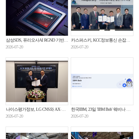
삼성SDS, 퓨리오사AI RGND 기반 NPUaaS 출시
카스퍼스키, KCC정보통신 손잡고 ‘OT 보안’ 정조준
2026-07-20
2026-07-20
나이스평가정보, LG CNS와 AX·글로벌 사업 맞손
한국IBM, 23일 'IBM Bob' 웨비나 개최…"기획부터 배포까지 AI가 지원"
2026-07-20
2026-07-20