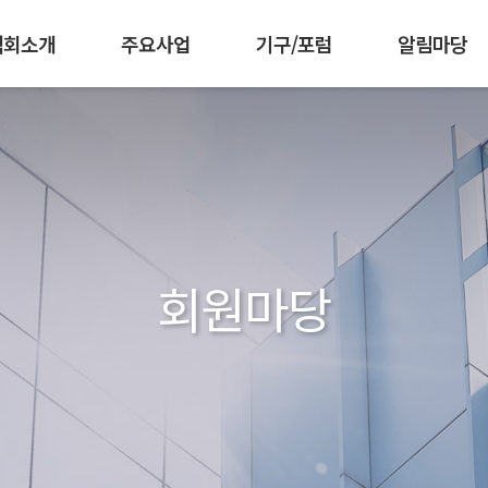
협회소개
주요사업
기구/포럼
알림마당
 강화
책기획협의회
임원현황
인재양성
조직도
공공부문발주자협의회
군장병 AI·SW 역량강화
찾아오시는길
공지사항
회원가입 안내
한국소프트웨어측
협회활동
회원사 소개
공동구매
발간자
IC
회원마당