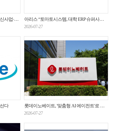
결 방안 논의
아리스 “토마토시스템, 대학 ERP 슈퍼사이클 수혜…2026년 매출 320억원·흑자전환 전망”
2026-07-27
나선다
롯데이노베이트, '맞춤형 AI 에이전트'로 롯데 AX 이끈다
2026-07-27