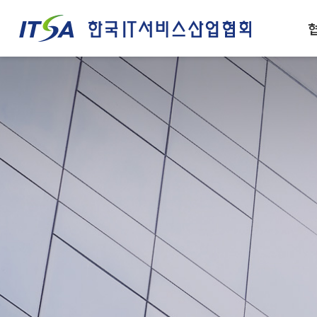
주메뉴 바로가기
컨텐츠 바로가기
인사말
IT서비스산업 경쟁력
설립목적/연혁
IT서비스 정