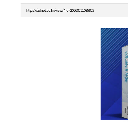
https://zdnet.co.kr/view/?no=20260521095955