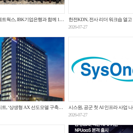
스, IBK기업은행과 함께 100억 상생펀드
한전KDN, 전사 리더 워크숍 열고 신사업·현안 해
2026-07-27
상생형 AX 선도모델 구축지원사업’ 주관기관 선정
시스원, 공군 첫 AI 인프라 사업 
2026-07-27