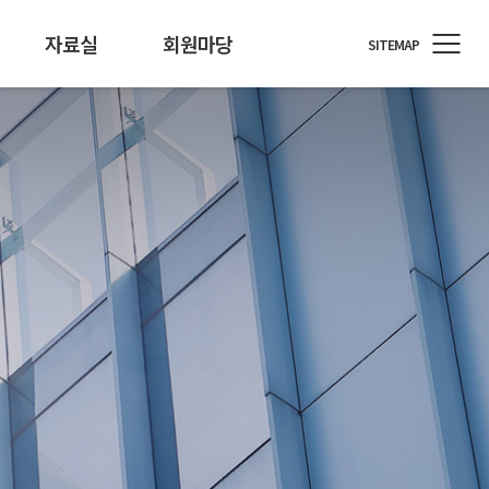
자료실
회원마당
SITEMAP
정원
료/행사자료
T소식
회원사 지원
개인정보 기술포럼
뉴스레터
통계/정책
회원사 소식