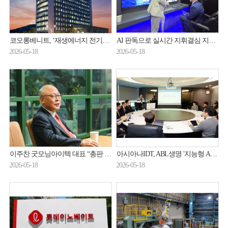
코오롱베니트, ‘재생에너지 전기공급사업자’ 등록 완료 “직접 PPA 본격화”
AI 판독으로 실시간 지휘결심 지원…한화시스템 미래 전장 솔루션 주목
2026-05-18
2026-05-18
이주찬 굿모닝아이텍 대표 “총판 사업 확장···사업 다각화 나서”
아시아나IDT, ABL생명 '지능형 AI 성능관리시스템' 구축 완료
2026-05-18
2026-05-18