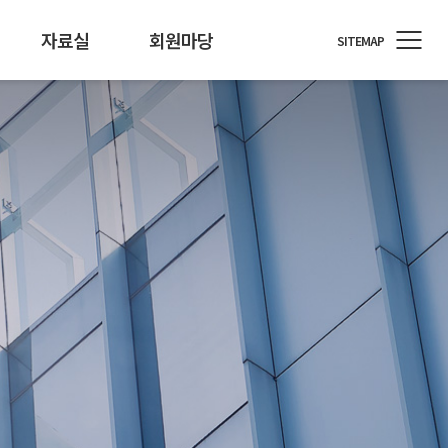
자료실
회원마당
SITEMAP
정원
료/행사자료
T소식
회원사 지원
개인정보 기술포럼
뉴스레터
통계/정책
회원사 소식