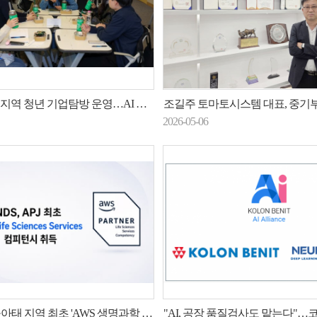
역 청년 기업탐방 운영…AI 특강·멘토링 강화
조길주 토마토시스템 대표, 중기부 장관 
2026-05-06
아태 지역 최초 'AWS 생명과학 컴피턴시' 취득
"AI, 공장 품질검사도 맡는다"…코오롱베니트, 제조