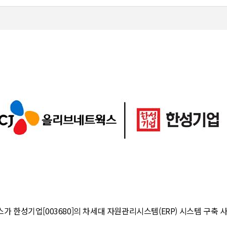
가 한성기업[003680]의 차세대 자원관리시스템(ERP) 시스템 구축 