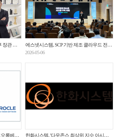
표창 수상
에스넷시스템, SCP 기반 제조 클라우드 전환 사례 공개
2026-05-06
 AX 속도전
한화시스템, '다우존스 최상위 지수 아시아' 편입