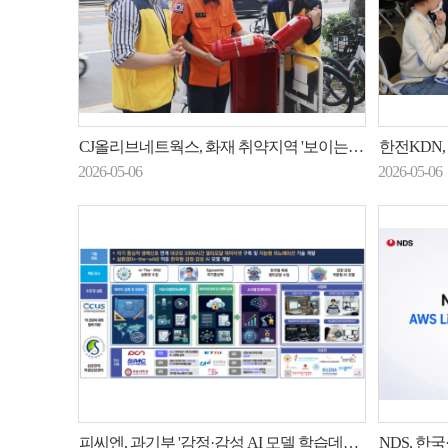
CJ올리브네트웍스, 화재 취약지역 '보이는 소화기' 점검
한전KDN, 지
2026-05-06
2026-05-06
피씨엔, 과기부 '감정·감성 AI 모델 학습데이터셋 구축' 과제 수주
NDS, 한국·