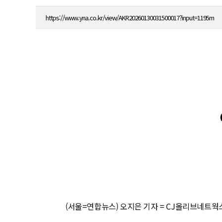
https://www.yna.co.kr/view/AKR20260130031500017?input=1195m
(서울=연합뉴스) 오지은 기자 = CJ올리브네트웍스