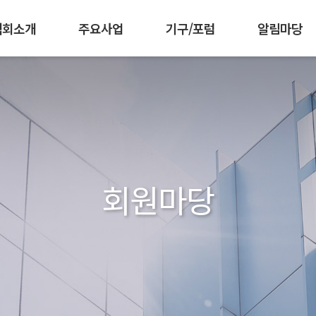
협회소개
주요사업
기구/포럼
알림마당
 강화
책기획협의회
임원현황
인재양성
조직도
공공부문발주자협의회
군장병 AI·SW 역량강화
찾아오시는길
공지사항
회원가입 안내
한국소프트웨어측
협회활동
회원사 소개
공동구매
발간자
IC
회원마당