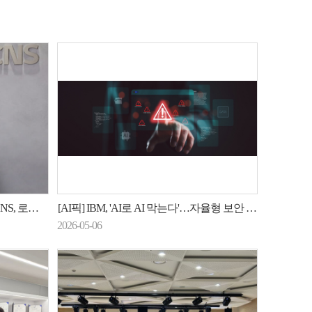
'전선 확대'
[AI픽] IBM, 'AI로 AI 막는다'…자율형 보안 공개
2026-05-06