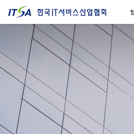
주메뉴 바로가기
컨텐츠 바로가기
인사말
IT서비스산업 경쟁력
설립목적/연혁
IT서비스 정