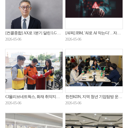
[컨콜종합] AX로 1분기 달린 LG CNS, 로봇·금융·해외 '전선 확대'
[AI픽] IBM, 'AI로 AI 막는다'…자율형 보안 공개
2026-05-06
2026-05-06
CJ올리브네트웍스, 화재 취약지역 '보이는 소화기' 점검
한전KDN, 지역 청년 기업탐방 운영…AI 특강·멘토링 강화
2026-05-06
2026-05-06