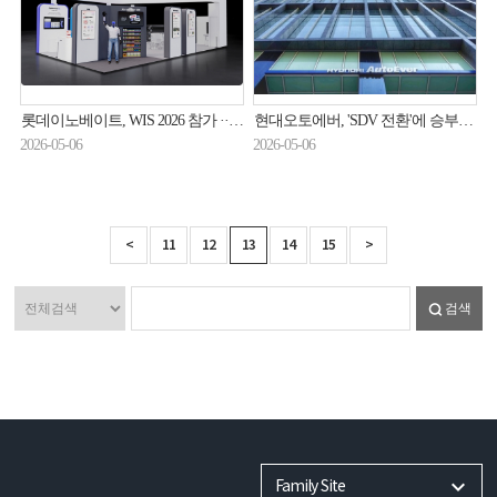
롯데이노베이트, WIS 2026 참가 ··· AI 5대 브랜드 체계 공개
현대오토에버, 'SDV 전환'에 승부수 띄운다
2026-05-06
2026-05-06
<
11
12
13
14
15
>
검색
Family Site