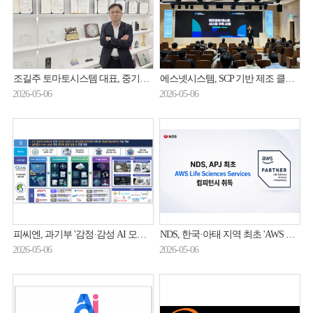
조길주 토마토시스템 대표, 중기부 장관 표창 수상
에스넷시스템, SCP 기반 제조 클라우드 전환 사례 공개
2026-05-06
2026-05-06
피씨엔, 과기부 '감정·감성 AI 모델 학습데이터셋 구축' 과제 수주
NDS, 한국·아태 지역 최초 'AWS 생명과학 컴피턴시' 취득
2026-05-06
2026-05-06