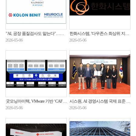
"AI, 공장 품질검사도 맡는다"…코오롱베니트, 제조 AX 속도전
한화시스템, '다우존스 최상위 지수 아시아' 편입
2026-05-06
2026-05-06
굿모닝아이텍, VMware 기반 ‘CAF-G Private Cloud’로 프라이빗 클라우드 구현 방안 제시
시스원, AI 경영시스템 국제 표준 ISO42001 인증 취득
2026-05-06
2026-05-06