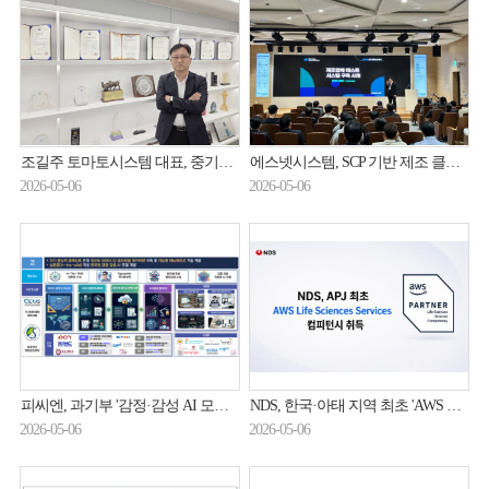
조길주 토마토시스템 대표, 중기부 장관 표창 수상
에스넷시스템, SCP 기반 제조 클라우드 전환 사례 공개
2026-05-06
2026-05-06
피씨엔, 과기부 '감정·감성 AI 모델 학습데이터셋 구축' 과제 수주
NDS, 한국·아태 지역 최초 'AWS 생명과학 컴피턴시' 취득
2026-05-06
2026-05-06