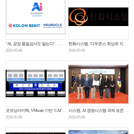
"AI, 공장 품질검사도 맡는다"…코오롱베니트, 제조 AX 속도전
한화시스템, '다우존스 최상위 지수 아시아' 편입
2026-05-06
2026-05-06
굿모닝아이텍, VMware 기반 ‘CAF-G Private Cloud’로 프라이빗 클라우드 구현 방안 제시
시스원, AI 경영시스템 국제 표준 ISO42001 인증 취득
2026-05-06
2026-05-06