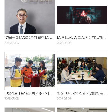
[컨콜종합] AX로 1분기 달린 LG CNS, 로봇·금융·해외 '전선 확대'
[AI픽] IBM, 'AI로 AI 막는다'…자율형 보안 공개
2026-05-06
2026-05-06
CJ올리브네트웍스, 화재 취약지역 '보이는 소화기' 점검
한전KDN, 지역 청년 기업탐방 운영…AI 특강·멘토링 강화
2026-05-06
2026-05-06