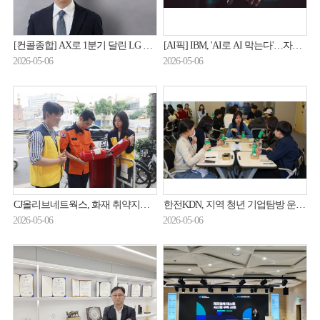
[컨콜종합] AX로 1분기 달린 LG CNS, 로봇·금융·해외 '전선 확대'
[AI픽] IBM, 'AI로 AI 막는다'…자율형 보안 공개
2026-05-06
2026-05-06
CJ올리브네트웍스, 화재 취약지역 '보이는 소화기' 점검
한전KDN, 지역 청년 기업탐방 운영…AI 특강·멘토링 강화
2026-05-06
2026-05-06