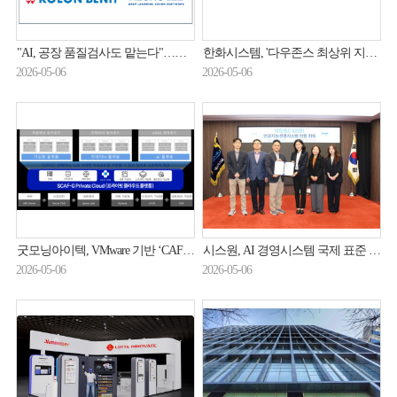
"AI, 공장 품질검사도 맡는다"…코오롱베니트, 제조 AX 속도전
한화시스템, '다우존스 최상위 지수 아시아' 편입
2026-05-06
2026-05-06
굿모닝아이텍, VMware 기반 ‘CAF-G Private Cloud’로 프라이빗 클라우드 구현 방안 제시
시스원, AI 경영시스템 국제 표준 ISO42001 인증 취득
2026-05-06
2026-05-06