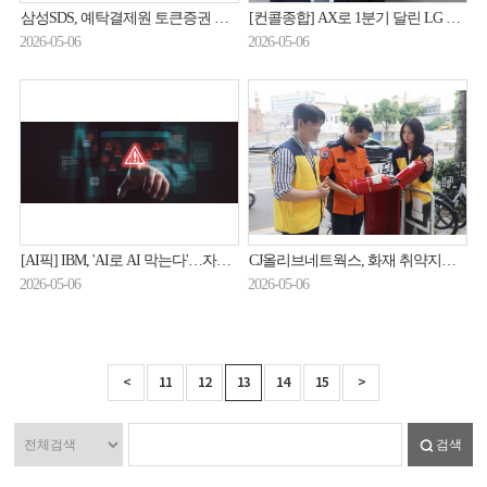
삼성SDS, 예탁결제원 토큰증권 플랫폼 구축 사업 수주
[컨콜종합] AX로 1분기 달린 LG CNS, 로봇·금융·해외 '전선 확대'
2026-05-06
2026-05-06
[AI픽] IBM, 'AI로 AI 막는다'…자율형 보안 공개
CJ올리브네트웍스, 화재 취약지역 '보이는 소화기' 점검
2026-05-06
2026-05-06
<
11
12
13
14
15
>
검색