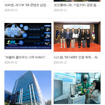
피씨엔, 과기부 'XR 콘텐츠 감정·감성 반응 정량 평가 기술개발' 참여
코오롱베니트, 기업 ESG 경영 돕는다…'직접PPA' 시장 진출
2026-05-12
2026-05-12
"퍼블릭 클라우드 너무 비싸다"…굿모닝아이텍, '프라이빗 AI' 정조준
시스원, 'ISO 42001' 인증 취득…AI 거버넌스 경쟁력 입증
2026-05-12
2026-05-12