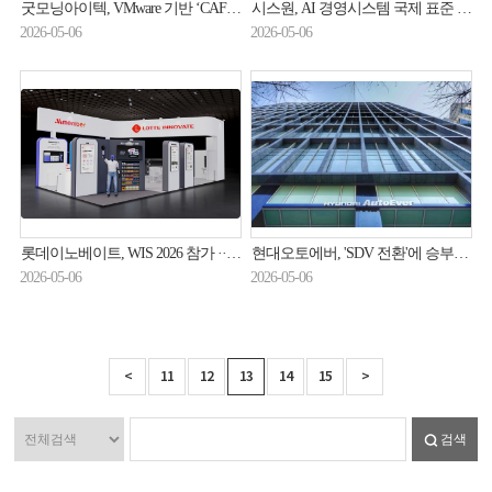
굿모닝아이텍, VMware 기반 ‘CAF-G Private Cloud’로 프라이빗 클라우드 구현 방안 제시
시스원, AI 경영시스템 국제 표준 ISO42001 인증 취득
2026-05-06
2026-05-06
롯데이노베이트, WIS 2026 참가 ··· AI 5대 브랜드 체계 공개
현대오토에버, 'SDV 전환'에 승부수 띄운다
2026-05-06
2026-05-06
<
11
12
13
14
15
>
검색