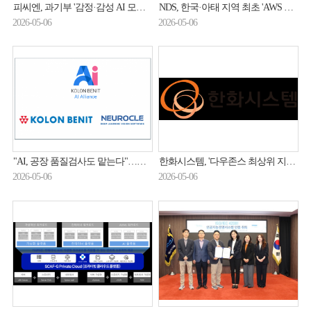
피씨엔, 과기부 '감정·감성 AI 모델 학습데이터셋 구축' 과제 수주
NDS, 한국·아태 지역 최초 'AWS 생명과학 컴피턴시' 취득
2026-05-06
2026-05-06
"AI, 공장 품질검사도 맡는다"…코오롱베니트, 제조 AX 속도전
한화시스템, '다우존스 최상위 지수 아시아' 편입
2026-05-06
2026-05-06