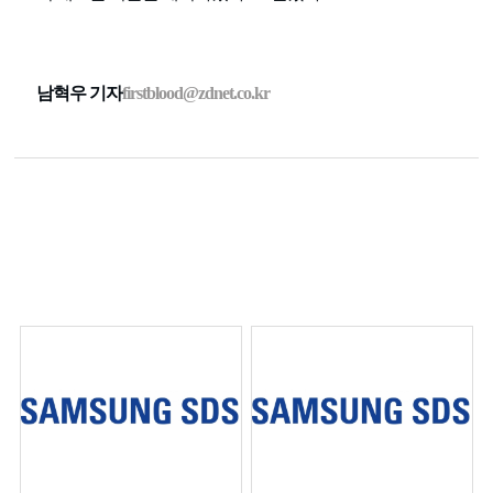
남혁우 기자
firstblood@zdnet.co.kr