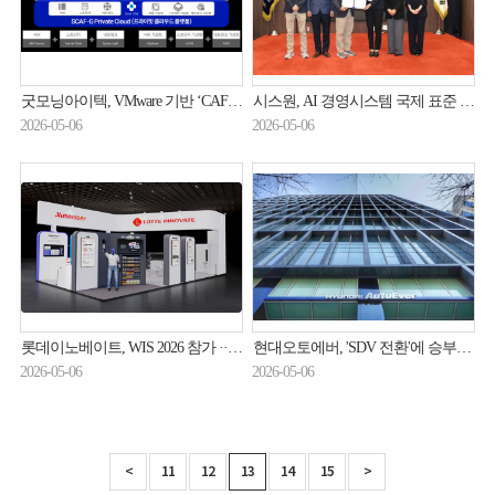
굿모닝아이텍, VMware 기반 ‘CAF-G Private Cloud’로 프라이빗 클라우드 구현 방안 제시
시스원, AI 경영시스템 국제 표준 ISO42001 인증 취득
2026-05-06
2026-05-06
롯데이노베이트, WIS 2026 참가 ··· AI 5대 브랜드 체계 공개
현대오토에버, 'SDV 전환'에 승부수 띄운다
2026-05-06
2026-05-06
<
11
12
13
14
15
>