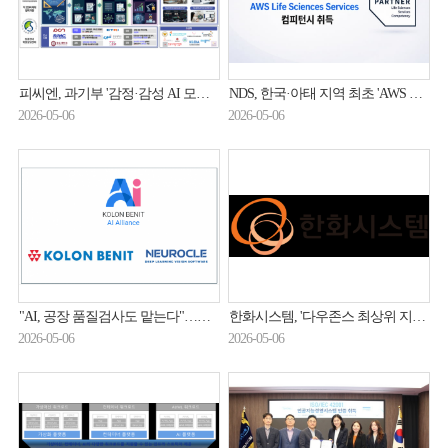
피씨엔, 과기부 '감정·감성 AI 모델 학습데이터셋 구축' 과제 수주
NDS, 한국·아태 지역 최초 'AWS 생명과학 컴피턴시' 취득
2026-05-06
2026-05-06
"AI, 공장 품질검사도 맡는다"…코오롱베니트, 제조 AX 속도전
한화시스템, '다우존스 최상위 지수 아시아' 편입
2026-05-06
2026-05-06