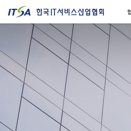
주메뉴 바로가기
컨텐츠 바로가기
인사말
IT서비스산업 경쟁력
설립목적/연혁
IT서비스 정