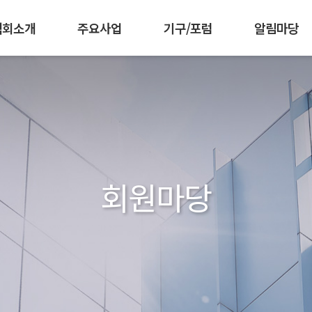
협회소개
주요사업
기구/포럼
알림마당
 강화
책기획협의회
임원현황
인재양성
조직도
공공부문발주자협의회
군장병 AI·SW 역량강화
찾아오시는길
공지사항
회원가입 안내
한국소프트웨어측
협회활동
회원사 소개
공동구매
발간자
IC
회원마당