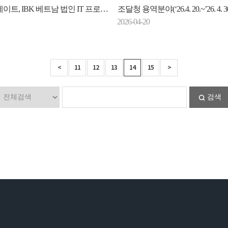
, IBK 베트남 법인 IT 프로젝트 수주
조달청 용역분야(‘26.4. 20.~’26. 4. 30
2026-04-20
<
11
12
13
14
15
>
검색