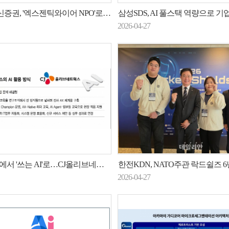
권, '엑스젠틱와이어 NPO'로 금융인프라 운영 혁신
삼성SDS, AI 풀스택 역량으로 기업 AI 네이티브
2026-04-27
 '쓰는 AI'로…CJ올리브네트웍스, 전사 AX 확산
한전KDN, NATO주관 락드쉴즈 6년 연속 참가…에너지ICT 보안 '
2026-04-27