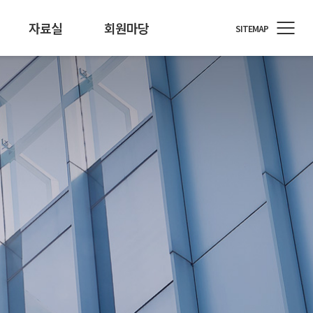
자료실
회원마당
SITEMAP
정원
료/행사자료
T소식
회원사 지원
개인정보 기술포럼
뉴스레터
통계/정책
회원사 소식