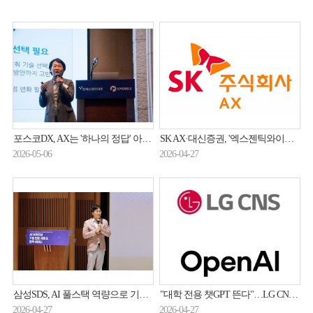
포스코DX, AX는 '하나의 정답' 아니다… 과제별 맞춤형 AI 적용 체계 제안
SK AX·대신증권, '엑스젠틱와이어 NPO'로 금융인프라 운영 혁신
2026-05-06
2026-04-27
삼성SDS, AI 풀스택 역량으로 기업 AI 네이티브 전환 지원
"대학 전용 챗GPT 뜬다"…LG CNS, 오픈AI와 교육 시장 정조준
2026-04-27
2026-04-27