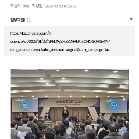
작성자 : itsa
작성일 : 2026-02-02 10:25:37
첨부파일(
1
)
https://biz.chosun.com/it-
science/ict/2026/01/28/NPHDWZHZ3VHALPJSOHOGOA2EKY/?
utm_source=naver&utm_medium=original&utm_campaign=biz