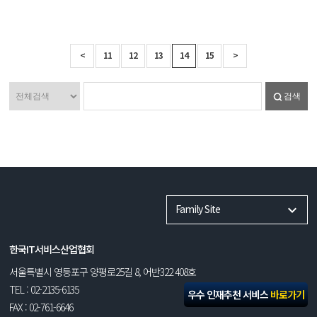
<
11
12
13
14
15
>
검색
Family Site
한국IT서비스산업협회
서울특별시 영등포구 양평로25길 8, 어반322 408호
TEL : 02-2135-6135
우수 인재추천 서비스
바로가기
FAX : 02-761-6646