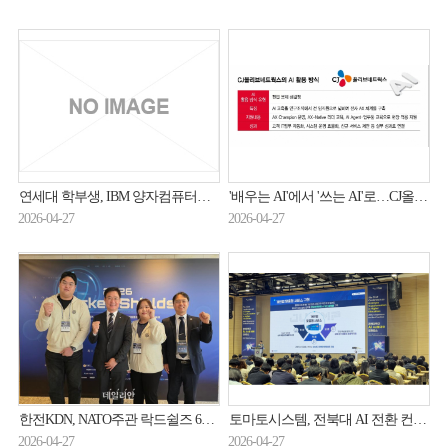
연세대 학부생, IBM 양자컴퓨터로 국제논문
'배우는 AI'에서 '쓰는 AI'로…CJ올리브네트웍스, 전사 AX 확산
2026-04-27
2026-04-27
한전KDN, NATO주관 락드쉴즈 6년 연속 참가…에너지ICT 보안 '철벽 방어' 입증
토마토시스템, 전북대 AI 전환 컨퍼런스서 'JUMP' 시연…대학 행정 DX 혁신 사례 공개
2026-04-27
2026-04-27