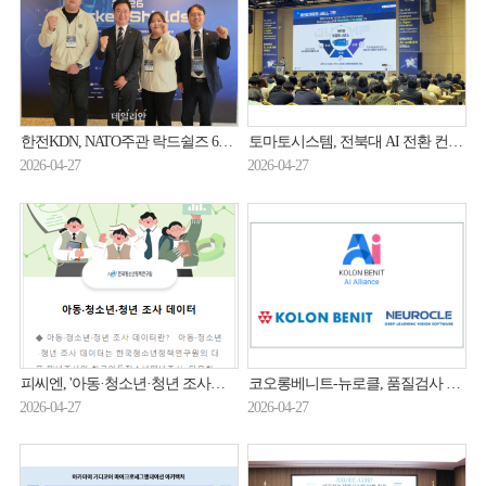
한전KDN, NATO주관 락드쉴즈 6년 연속 참가…에너지ICT 보안 '철벽 방어' 입증
토마토시스템, 전북대 AI 전환 컨퍼런스서 'JUMP' 시연…대학 행정 DX 혁신 사례 공개
2026-04-27
2026-04-27
피씨엔, '아동·청소년·청년 조사데이터 개방체계' 구축…데이터 개방사업 일환
코오롱베니트-뉴로클, 품질검사 AI 솔루션 출시
2026-04-27
2026-04-27