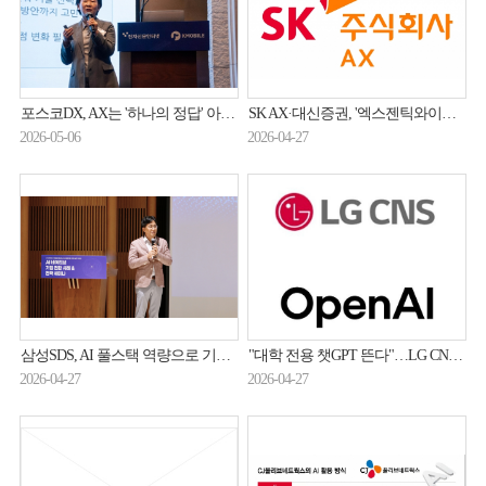
포스코DX, AX는 '하나의 정답' 아니다… 과제별 맞춤형 AI 적용 체계 제안
SK AX·대신증권, '엑스젠틱와이어 NPO'로 금융인프라 운영 혁신
2026-05-06
2026-04-27
삼성SDS, AI 풀스택 역량으로 기업 AI 네이티브 전환 지원
"대학 전용 챗GPT 뜬다"…LG CNS, 오픈AI와 교육 시장 정조준
2026-04-27
2026-04-27