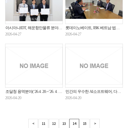
아시아나IDT, 해운항만물류 분야 중대재해 예방 도우미 박차
롯데이노베이트, IBK 베트남 법인 IT 프로젝트 수주
2026-04-27
2026-04-27
조달청 용역분야(‘26.4. 20.~’26. 4. 30.) 입찰동향
민간의 우수한 AI소프트웨어, 다수공급자계약으로 공공시장에 더 빠르게 진입한다
2026-04-20
2026-04-20
<
11
12
13
14
15
>