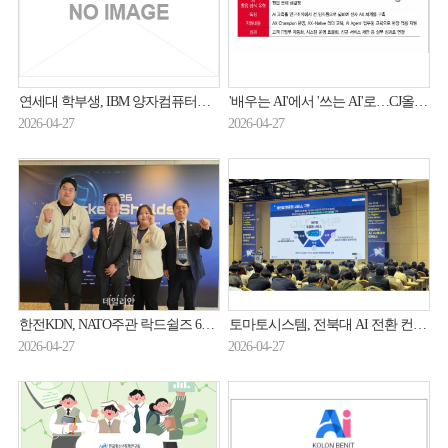
연세대 학부생, IBM 양자컴퓨터로 국제논문
'배우는 AI'에서 '쓰는 AI'로…CJ올리브네트웍스, 전사 AX 확산
2026-04-27
2026-04-27
한전KDN, NATO주관 락드쉴즈 6년 연속 참가…에너지ICT 보안 '철벽 방어' 입증
토마토시스템, 전북대 AI 전환 컨퍼런스서 'JUMP' 시연…대학 행정 DX 혁신 사례 공개
2026-04-27
2026-04-27