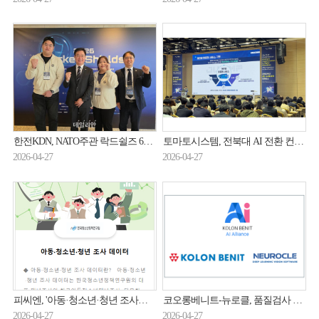
한전KDN, NATO주관 락드쉴즈 6년 연속 참가…에너지ICT 보안 '철벽 방어' 입증
토마토시스템, 전북대 AI 전환 컨퍼런스서 'JUMP' 시연…대학 행정 DX 혁신 사례 공개
2026-04-27
2026-04-27
피씨엔, '아동·청소년·청년 조사데이터 개방체계' 구축…데이터 개방사업 일환
코오롱베니트-뉴로클, 품질검사 AI 솔루션 출시
2026-04-27
2026-04-27