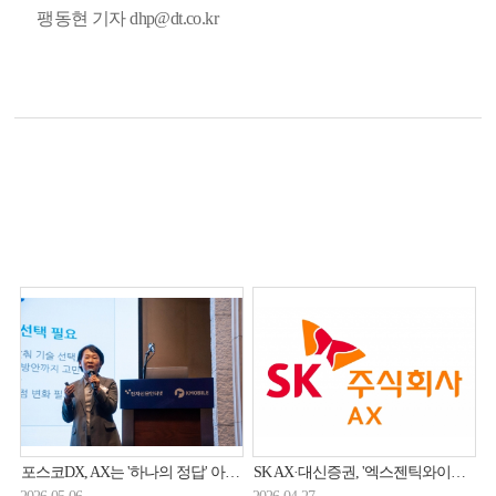
팽동현 기자 dhp@dt.co.kr
포스코DX, AX는 '하나의 정답' 아니다… 과제별 맞춤형 AI 적용 체계 제안
SK AX·대신증권, '엑스젠틱와이어 NPO'로 금융인프라 운영 혁신