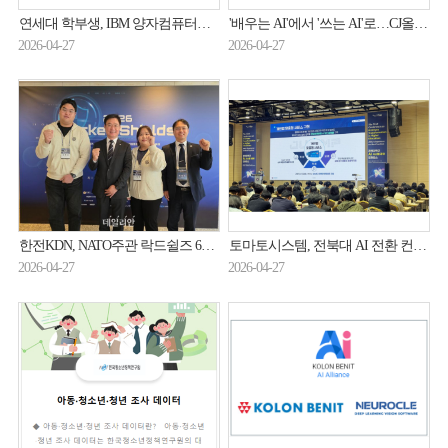
연세대 학부생, IBM 양자컴퓨터로 국제논문
'배우는 AI'에서 '쓰는 AI'로…CJ올리브네트웍스, 전사 AX 확산
2026-04-27
2026-04-27
한전KDN, NATO주관 락드쉴즈 6년 연속 참가…에너지ICT 보안 '철벽 방어' 입증
토마토시스템, 전북대 AI 전환 컨퍼런스서 'JUMP' 시연…대학 행정 DX 혁신 사례 공개
2026-04-27
2026-04-27