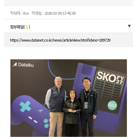
작성자 : itsa
작성일 : 2026-03-09 13:46:38
첨부파일(
1
)
https://www.datanet.co.kr/news/articleView.html?idxno=209729