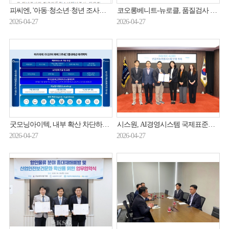
피씨엔, '아동·청소년·청년 조사데이터 개방체계' 구축…데이터 개방사업 일환
코오롱베니트-뉴로클, 품질검사 AI 솔루션 출시
2026-04-27
2026-04-27
굿모닝아이텍, 내부 확산 차단하는 제로트러스트 보안 전략 제시
시스원, AI경영시스템 국제표준인증 획득
2026-04-27
2026-04-27