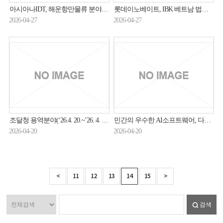
아시아나IDT, 해운항만물류 분야 중대재해 예방 도우미 박차
롯데이노베이트, IBK 베트남 법인 IT 프로젝트 수주
2026-04-27
2026-04-27
조달청 용역분야(‘26.4. 20.~’26. 4. 30.) 입찰동향
민간의 우수한 AI소프트웨어, 다수공급자계약으로 공공시장에 더 빠르게 진입한다
2026-04-20
2026-04-20
<
11
12
13
14
15
>
검색