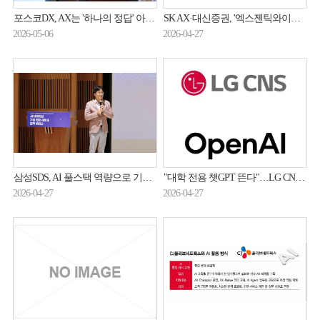
포스코DX, AX는 '하나의 정답' 아니다… 과제별 맞춤형 AI 적용 체계 제안
SK AX·대신증권, '엑스젠틱와이어 NPO'로 금융인프라 운영 혁신
2026-05-06
2026-04-27
삼성SDS, AI 풀스택 역량으로 기업 AI 네이티브 전환 지원
"대학 전용 챗GPT 뜬다"…LG CNS, 오픈AI와 교육 시장 정조준
2026-04-27
2026-04-27