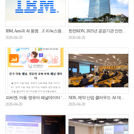
IBM, Arm과 AI 동맹…Z·리눅스원 메인프레임서 Arm SW 돌린다
한전KDN, 2025년 공공기관 안전활동 수준평가 'A등급'
2026-04-20
2026-04-20
피씨엔, 아동·영유아 패널데이터 '통합 제공 서비스' 구축
NDS, 제약 산업 클라우드·AI·데이터 혁신 앞장
2026-04-20
2026-04-20