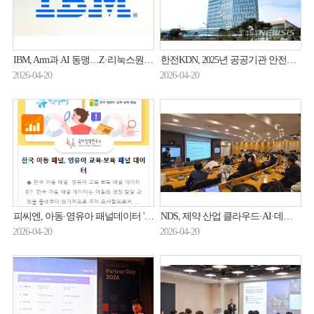
IBM, Arm과 AI 동맹…Z·리눅스원 메인프레임서 Arm SW 돌린다
한전KDN, 2025년 공공기관 안전활동 수준평가 'A등급'
2026-04-20
2026-04-20
피씨엔, 아동·영유아 패널데이터 '통합 제공 서비스' 구축
NDS, 제약 산업 클라우드·AI·데이터 혁신 앞장
2026-04-20
2026-04-20