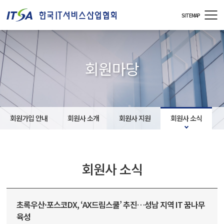
주메뉴 바로가기
컨텐츠 바로가기
SITEMAP
회원마당
회원가입 안내
회원사 소개
회원사 지원
회원사 소식
회원사 소식
초록우산·포스코DX, ‘AX드림스쿨’ 추진…성남 지역 IT 꿈나무
육성