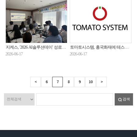
지케스, '2026 AI솔루션데이' 성료… AI관제·AI공공안전 전략 집중 점검
토마토시스템, 흥국화재에 테스트 자동화 솔루션 '아이큐봇' 공급
2026-06-17
2026-06-17
<
6
7
8
9
10
>
검색