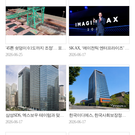
'45톤 쇳덩이 0.1도까지 조정'… 포스코DX, '피지컬 AI'로 제조 자율화 가속
SK AX, ‘에이전틱 엔터프라이즈’ 시장 공략 나선다
2026-06-25
2026-06-17
삼성SDS, 엑스보우·테이텀과 맞손…AI·클라우드 보안 강화
한국이디에스, 한국사회보장정보원 '2026년 사회보장정보시스템 서비스 확대 및 기능개선 사업' 수주 … 공공 복지 디지털플랫폼 사업 확대
2026-06-17
2026-06-17