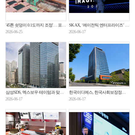
'45톤 쇳덩이 0.1도까지 조정'… 포스코DX, '피지컬 AI'로 제조 자율화 가속
SK AX, ‘에이전틱 엔터프라이즈’ 시장 공략 나선다
2026-06-25
2026-06-17
삼성SDS, 엑스보우·테이텀과 맞손…AI·클라우드 보안 강화
한국이디에스, 한국사회보장정보원 '2026년 사회보장정보시스템 서비스 확대 및 기능개선 사업' 수주 … 공공 복지 디지털플랫폼 사업 확대
2026-06-17
2026-06-17