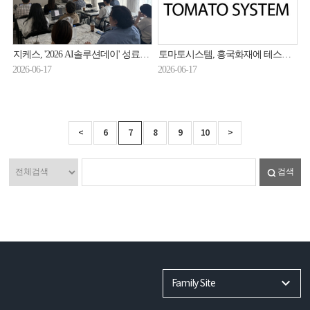
지케스, '2026 AI솔루션데이' 성료… AI관제·AI공공안전 전략 집중 점검
토마토시스템, 흥국화재에 테스트 자동화 솔루션 '아이큐봇' 공급
2026-06-17
2026-06-17
<
6
7
8
9
10
>
검색
Family Site