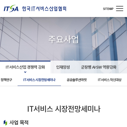
주메뉴 바로가기
컨텐츠 바로가기
SITEMAP
주요사업
IT서비스산업 경쟁력 강화
인재양성
군장병 AI·SW 역량강화
정책연구
IT서비스 시장전망세미나
공공솔루션마켓
IT서비스 혁신대상
IT서비스 시장전망세미나
사업 목적