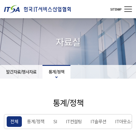
주메뉴 바로가기
컨텐츠 바로가기
SITEMAP
자료실
발간자료/행사자료
통계/정책
통계/정책
전체
통계/정책
SI
IT컨설팅
IT솔루션
IT아웃소싱